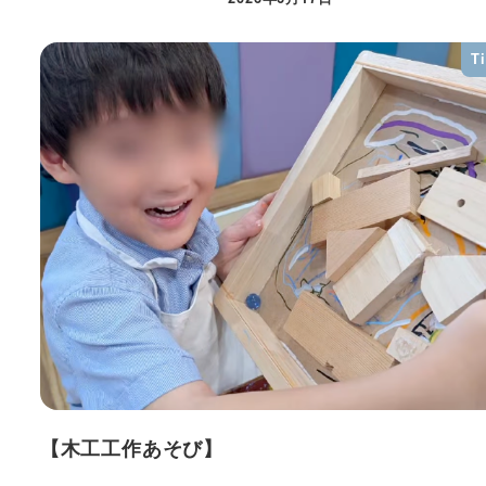
T
【木工工作あそび】