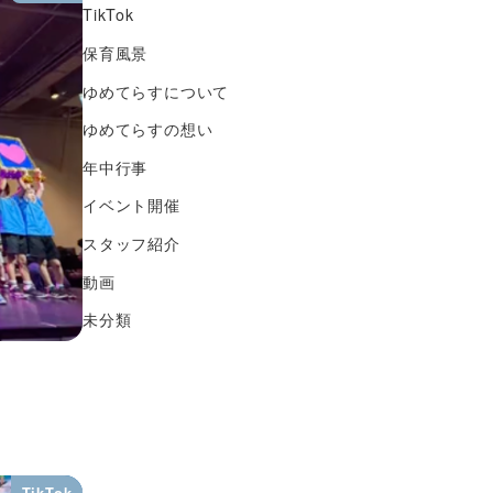
TikTok
保育風景
ゆめてらすについて
ゆめてらすの想い
年中行事
イベント開催
スタッフ紹介
動画
未分類
TikTok