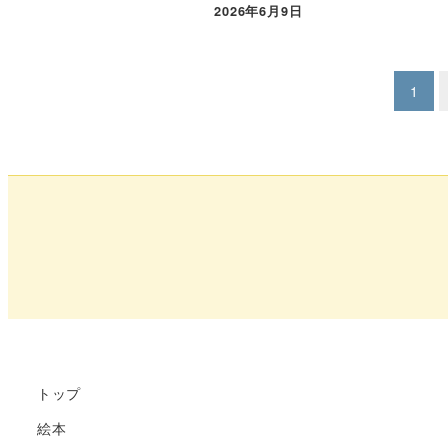
2026年6月9日
投
1
稿
ナ
ビ
ゲ
ー
シ
ョ
トップ
ン
絵本