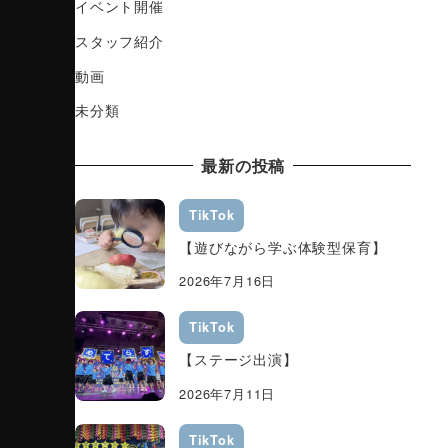
イベント開催
スタッフ紹介
動画
未分類
最新の投稿
TikTok
【遊びながら学ぶ体験型保育】
2026年7月16日
TikTok
【ステージ出演】
2026年7月11日
TikTok