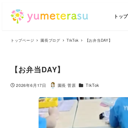
トッ
トップページ
園長ブログ
TikTok
【お弁当DAY】
【お弁当DAY】
カテゴリー
2026年6月17日
園長 菅原
TikTok
投稿日
著
者