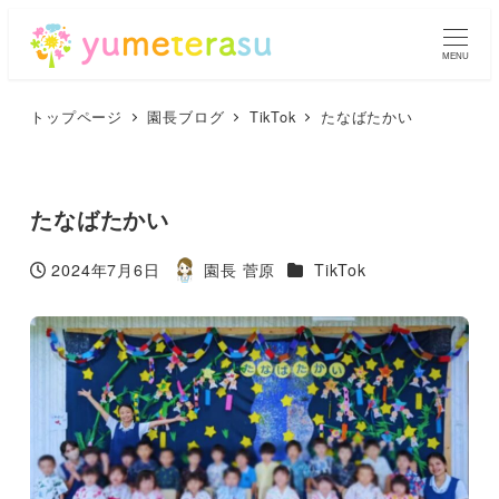
MENU
トップページ
園長ブログ
TikTok
たなばたかい
たなばたかい
カテゴリー
2024年7月6日
園長 菅原
TikTok
投稿日
著
者