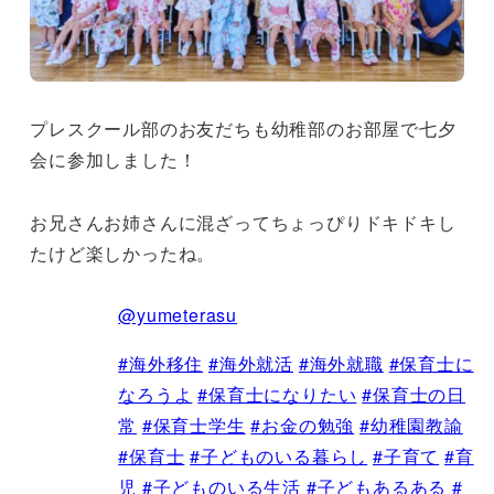
プレスクール部のお友だちも幼稚部のお部屋で七夕
会に参加しました！
お兄さんお姉さんに混ざってちょっぴりドキドキし
たけど楽しかったね。
@yumeterasu
#海外移住
#海外就活
#海外就職
#保育士に
なろうよ
#保育士になりたい
#保育士の日
常
#保育士学生
#お金の勉強
#幼稚園教諭
#保育士
#子どものいる暮らし
#子育て
#育
児
#子どものいる生活
#子どもあるある
#