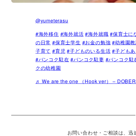
@yumeterasu
#海外移住
#海外就活
#海外就職
#保育士に
の日常
#保育士学生
#お金の勉強
#幼稚園教
子育て
#育児
#子どものいる生活
#子ども
#バンコク駐在
#バンコク駐妻
#バンコク駐
クの幼稚園
♬ We are the one （Hook ver） – DOBE
お問い合わせ・ご相談は、迅速な