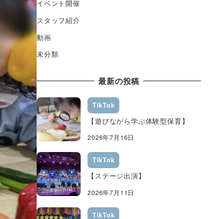
イベント開催
スタッフ紹介
動画
未分類
最新の投稿
TikTok
【遊びながら学ぶ体験型保育】
2026年7月16日
TikTok
【ステージ出演】
2026年7月11日
TikTok