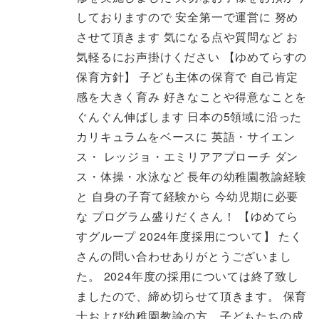
しておりますので 安全第一で運営に 努め
させて頂きます 気になる点や質問など お
気軽るにお声掛けください 【ゆめてらすの
保育方針】 子ども主体の保育で 自己肯定
感を大きく育み 好きなことや得意なことを
ぐんぐん伸ばします 日本の5領域に沿った
カリキュラムをベースに 英語・サイエン
ス・ レッジョ・エミリアアプローチ ダン
ス・体操・水泳など 長年の幼稚園教諭経験
と 自身の子育て経験から 今幼児期に必要
な プログラム盛りだくさん！ 【ゆめてら
すグループ 2024年度採用について】 たく
さんの問い合わせありがとうございまし
た。 2024年度の採用については終了致し
ましたので、締め切らせて頂きます。 保育
士および幼稚園教諭の方、子どもたちの成