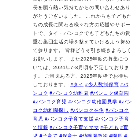
長を願う熱い気持ちからの問い合わせあり
がとうございました。 これからも子どもた
ちの成長に関わる様々な方の応援やサポー
トで、タイ・バンコクでも子どもたちの貴
重な集団生活の場を整えていけるよう努め
て参ります。 皆様どうぞ引き続きよろしく
お願いします。 また2025年度の募集につ
いては、2024年7-8月頃を予定しておりま
す。 ご興味ある方、2025年度枠でお待ち
しております。
#タイ
#少人数制保育
#バ
ンコク
#バンコク幼稚園
#バンコク保育園
#バンコク育児
#バンコク幼稚園見学
#バン
コク幼稚園探し
#バンコク在住
#バンコク
育児
#バンコク子育て支援
#バンコク子育
て情報
#バンコク子育てママ
#子ども
#育
児
#子育て
#保育士
#幼稚園教諭
#園長
#