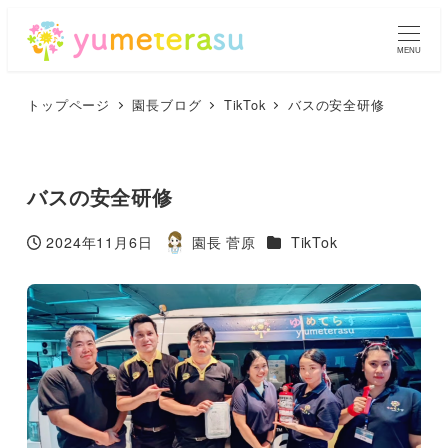
MENU
トップページ
園長ブログ
TikTok
バスの安全研修
バスの安全研修
カテゴリー
2024年11月6日
園長 菅原
TikTok
投稿日
著
者