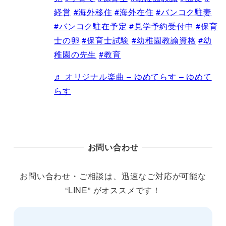
経営
#海外移住
#海外在住
#バンコク駐妻
#バンコク駐在予定
#見学予約受付中
#保育
士の卵
#保育士試験
#幼稚園教諭資格
#幼
稚園の先生
#教育
♬ オリジナル楽曲 – ゆめてらす – ゆめて
らす
お問い合わせ
お問い合わせ・ご相談は、迅速なご対応が可能な
“LINE” がオススメです！