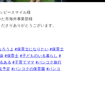
ッピースマイル様
いた市海外事業部様
くださりありがとうございます。
なろうよ
#保育士になりたい
#保育士
諭
#保育士
#子どものいる暮らし
#
あるある
#子育てママ
#バンコク旅行
在予定
#バンコクの保育園
#バンコ