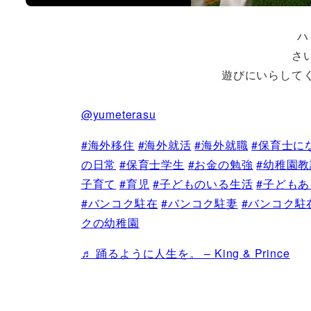
ハ
さ
遊びにいらして
@yumeterasu
#海外移住
#海外就活
#海外就職
#保育士に
の日常
#保育士学生
#お金の勉強
#幼稚園教
子育て
#育児
#子どものいる生活
#子ども
#バンコク駐在
#バンコク駐妻
#バンコク駐
クの幼稚園
♬ 踊るように人生を。 – King & Prince