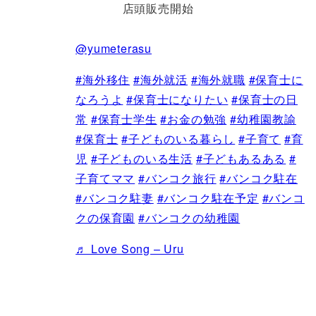
店頭販売開始
@yumeterasu
#海外移住
#海外就活
#海外就職
#保育士に
なろうよ
#保育士になりたい
#保育士の日
常
#保育士学生
#お金の勉強
#幼稚園教諭
#保育士
#子どものいる暮らし
#子育て
#育
児
#子どものいる生活
#子どもあるある
#
子育てママ
#バンコク旅行
#バンコク駐在
#バンコク駐妻
#バンコク駐在予定
#バンコ
クの保育園
#バンコクの幼稚園
♬ Love Song – Uru