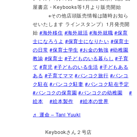
屋書店・Keybooks等1月より販売開始
※その他店頭販売情報は随時お知ら
せいたします ラインスタンプ）1月発売開
始
#海外移住
#海外就活
#海外就職
#保育
士になろうよ
#保育士になりたい
#保育士
の日常
#保育士学生
#お金の勉強
#幼稚園
教諭
#保育士
#子どものいる暮らし
#子育
て
#育児
#子どものいる生活
#子どもある
ある
#子育てママ
#バンコク旅行
#バンコ
ク駐在
#バンコク駐妻
#バンコク駐在予定
#バンコクの保育園
#バンコクの幼稚園
#
絵本
#絵本製作
#絵本の世界
♬ 運命 – Tani Yuuki
Keybookさん２号店