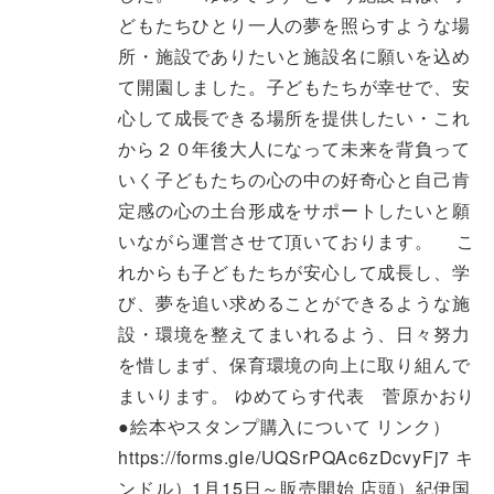
どもたちひとり一人の夢を照らすような場
所・施設でありたいと施設名に願いを込め
て開園しました。子どもたちが幸せで、安
心して成長できる場所を提供したい・これ
から２０年後大人になって未来を背負って
いく子どもたちの心の中の好奇心と自己肯
定感の心の土台形成をサポートしたいと願
いながら運営させて頂いております。 こ
れからも子どもたちが安心して成長し、学
び、夢を追い求めることができるような施
設・環境を整えてまいれるよう、日々努力
を惜しまず、保育環境の向上に取り組んで
まいります。 ゆめてらす代表 菅原かおり
●絵本やスタンプ購入について リンク）
https://forms.gle/UQSrPQAc6zDcvyFj7 キ
ンドル）1月15日～販売開始 店頭）紀伊国