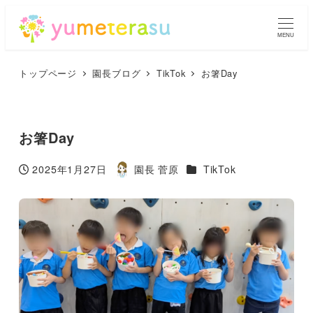
MENU
トップページ
園長ブログ
TikTok
お箸Day
お箸Day
カテゴリー
2025年1月27日
園長 菅原
TikTok
投稿日
著
者