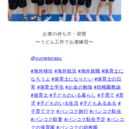
お箸の持ち方・習慣
〜うどん工作でお箸練習〜
@yumeterasu
#海外移住
#海外就活
#海外就職
#保育士に
なろうよ
#保育士になりたい
#保育士の日
常
#保育士学生
#お金の勉強
#幼稚園教諭
#保育士
#子どものいる暮らし
#子育て
#育
児
#子どものいる生活
#子どもあるある
#
子育てママ
#バンコク旅行
#バンコク駐在
#バンコク駐妻
#バンコク駐在予定
#バンコ
クの保育園
#バンコクの幼稚園