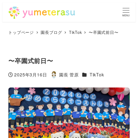
MENU
トップページ
園長ブログ
TikTok
〜卒園式前日〜
〜卒園式前日〜
カテゴリー
2025年3月16日
園長 菅原
TikTok
投稿日
著
者