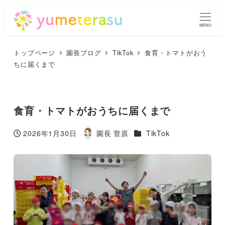
MENU
トップページ
園長ブログ
TikTok
食育・トマトがおう
ちに届くまで
食育・トマトがおうちに届くまで
カテゴリー
2026年1月30日
園長 菅原
TikTok
投稿日
著
者