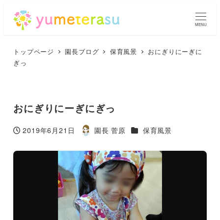
MENU
トップページ
園長ブログ
保育風景
おにぎりにーぎに
ぎっ
おにぎりにーぎにぎっ
カテゴリー
2019年6月21日
園長 菅原
保育風景
投稿日
著
者