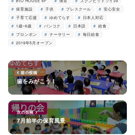
BIO HOUSE 6F
保育
スクンビットソイ39
保育施設
子供
プレスクール
安心安全
子育て応援
ゆめてらす
日本人対応
1歳~6歳
バンコク
日本語
給食
プロンポン
ナーサリー
毎日給食
2019年5月オープン
前の投稿
歯をみがこう！
次の投稿
7月前半の保育風景