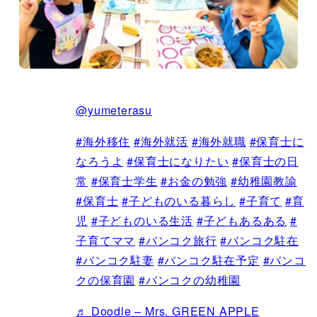
@yumeterasu
#海外移住
#海外就活
#海外就職
#保育士に
なろうよ
#保育士になりたい
#保育士の日
常
#保育士学生
#お金の勉強
#幼稚園教諭
#保育士
#子どものいる暮らし
#子育て
#育
児
#子どものいる生活
#子どもあるある
#
子育てママ
#バンコク旅行
#バンコク駐在
#バンコク駐妻
#バンコク駐在予定
#バンコ
クの保育園
#バンコクの幼稚園
♬ Doodle – Mrs. GREEN APPLE