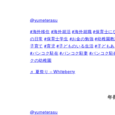
@yumeterasu
#海外移住
#海外就活
#海外就職
#保育士に
の日常
#保育士学生
#お金の勉強
#幼稚園教
子育て
#育児
#子どものいる生活
#子ども
#バンコク駐在
#バンコク駐妻
#バンコク駐
クの幼稚園
♬ 夏祭り – Whiteberry
年
@yumeterasu