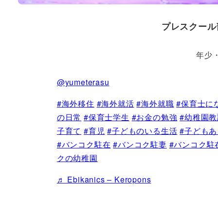
プレスクール
年少
@yumeterasu
#海外移住
#海外就活
#海外就職
#保育士に
の日常
#保育士学生
#お金の勉強
#幼稚園教
子育て
#育児
#子どものいる生活
#子ども
#バンコク駐在
#バンコク駐妻
#バンコク駐
クの幼稚園
♬ Ebikanics – Keropons