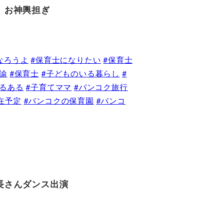
お神輿担ぎ
なろうよ
#保育士になりたい
#保育士
諭
#保育士
#子どものいる暮らし
#
あるある
#子育てママ
#バンコク旅行
在予定
#バンコクの保育園
#バンコ
長さんダンス出演