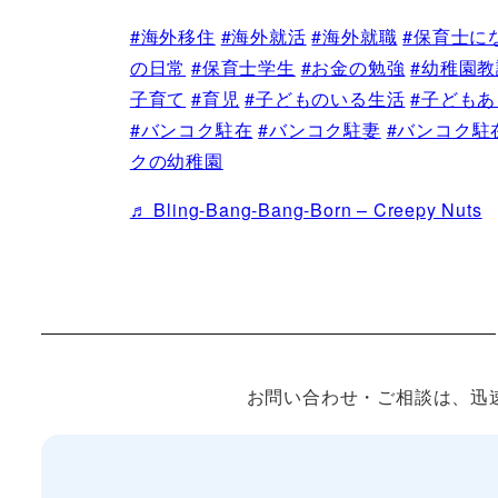
#海外移住
#海外就活
#海外就職
#保育士に
の日常
#保育士学生
#お金の勉強
#幼稚園教
子育て
#育児
#子どものいる生活
#子ども
#バンコク駐在
#バンコク駐妻
#バンコク駐
クの幼稚園
♬ Bling-Bang-Bang-Born – Creepy Nuts
お問い合わせ・ご相談は、迅速な